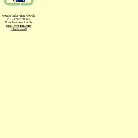
website-Infos ohne Gewähr
© Glatzner 2006/7
Bitte beachten Sie die
rechtlichen Hinweise
(Disclaimer)!